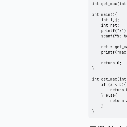
int get_max(in
int main(){

	int i,j;

	int ret;

	printf(">");

	scanf("%d %d",&i,&j);

	ret = get_max(i,j);

	printf("max:%d\n",ret);

	return 0;

}

int get_max(int
	if (a < b){

		return b;

	} else{

		return a;

	}

}