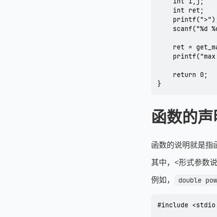
	int i,j;

	int ret;

	printf(">");

	scanf("%d %d",&i,&j);

	ret = get_max(i,j);

	printf("max:%d\n",ret);

	return 0;

}
函数的声
函数的说明就是指
其中，<形式参数
例如，
double pow
#include <stdio.