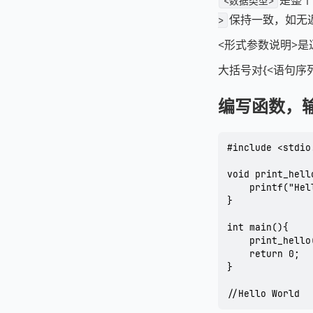
是整个
<数据类型>
保持一致，如无返
>
<形式参数说明>是
大括号对{<语句序
编写函数，输出H
#include <stdio.
void print_hello
	printf("Hello World\n");

}

int main(){

	print_hello();

	return 0;

}

//Hello World