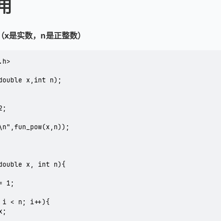
用
（x是实数，n是正整数）
h>

double x,int n);

double x, int n){
