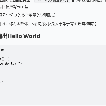
函数的返回值类型，
语句中表达式的值，
return[(<表达式>)]
回值应写void型
逗号“,”分割的多个变量的说明形式
列>}，称为函数体；<语句序列>是大于等于零个语句构成的
ello World
h>

() {
