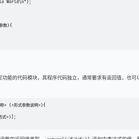
lo World\n");

数){

定功能的代码模块，其程序代码独立，通常要求有返回值，也可
称> (<形式参数说明>){

达式>)];
