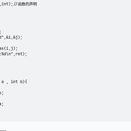
t,int);//函数的声明

 a , int b){
