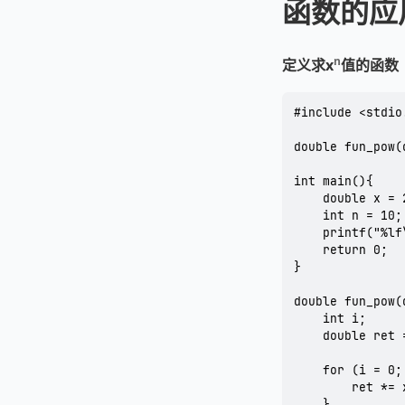
函数的应
n
定义求x
值的函数
#include <stdio.
double fun_pow(
int main(){

	double x = 2;

	int n = 10;

	printf("%lf\n",fun_pow(x,n));

	return 0;

}

double fun_pow(
	int i;

	double ret = 1;

	for (i = 0; i < n; i++){

		ret *= x;

	}
