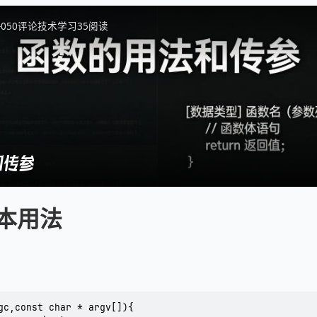
-05
0
评论
技术学习
35
阅读
和传参
本用法
gc,const char * argv[]){
