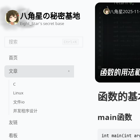
🦌
🙌
📄
🐟
🏖️
八角星
2025-11
八角星の秘密基地
Eight_Star's secret base
搜索
Ctrl+K
首页
函数的用法
文章
C
函数的基
Linux
文件io
并发程序设计
main函数
友链
看板
int main(int ar