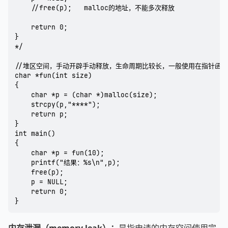
    //free(p);   malloc的地址，不能多次释放

    return 0;

}

*/

//堆区空间，手动开辟手动释放，生命周期比较长，一般使用在指针函数
char *fun(int size)

{

    char *p = (char *)malloc(size);

    strcpy(p,"****");

    return p;

}

int main()

{

    char *p = fun(10);

    printf("结果：%s\n",p);

    free(p);

    p = NULL;

    return 0;

}