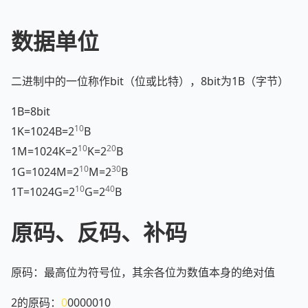
数据单位
二进制中的一位称作bit（位或比特），8bit为1B（字节）
1B=8bit
10
1K=1024B=2
B
10
20
1M=1024K=2
K=2
B
10
30
1G=1024M=2
M=2
B
10
40
1T=1024G=2
G=2
B
原码、反码、补码
原码：最高位为符号位，其余各位为数值本身的绝对值
2的原码：
0
0000010