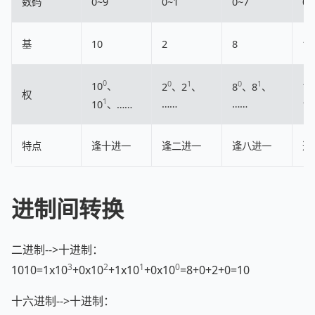
数码
0~9
0~1
0~7
0~
基
10
2
8
16
0
0
1
0
1
10
、
16
2
、2
、
8
、8
、
权
1
……
……
10
、……
16
特点
逢十进一
逢二进一
逢八进一
逢
进制间转换
二进制-->十进制：
3
2
1
0
1010=1x10
+0x10
+1x10
+0x10
=8+0+2+0=10
十六进制-->十进制：