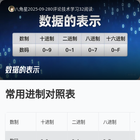
八角星
2025-09-28
0
评论
技术学习
32
阅读
数据的表示
常用进制对照表
数制
十进制
二进制
八进制
十