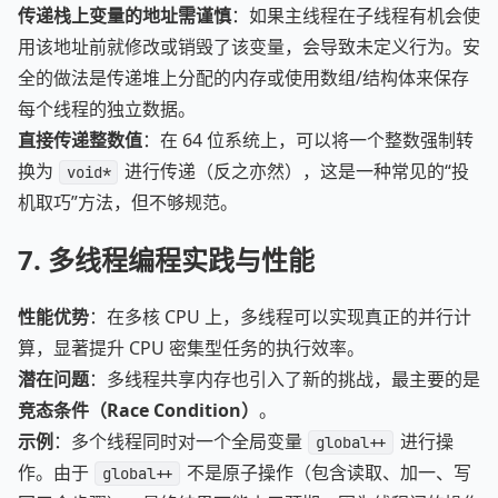
传递栈上变量的地址需谨慎
：如果主线程在子线程有机会使
用该地址前就修改或销毁了该变量，会导致未定义行为。安
全的做法是传递堆上分配的内存或使用数组/结构体来保存
每个线程的独立数据。
直接传递整数值
：在 64 位系统上，可以将一个整数强制转
换为
进行传递（反之亦然），这是一种常见的“投
void*
机取巧”方法，但不够规范。
7.
多线程编程实践与性能
性能优势
：在多核 CPU 上，多线程可以实现真正的并行计
算，显著提升 CPU 密集型任务的执行效率。
潜在问题
：多线程共享内存也引入了新的挑战，最主要的是
竞态条件（Race Condition）
。
示例
：多个线程同时对一个全局变量
进行操
global++
作。由于
不是原子操作（包含读取、加一、写
global++