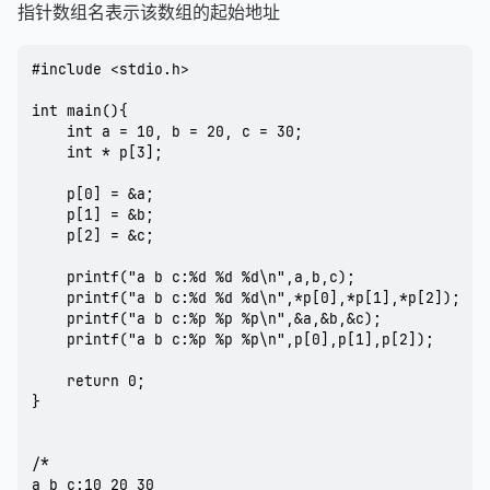
指针数组名表示该数组的起始地址
#include <stdio.h>

int main(){

	int a = 10, b = 20, c = 30;

	int * p[3];

	p[0] = &a;

	p[1] = &b;

	p[2] = &c;

	printf("a b c:%d %d %d\n",a,b,c);

	printf("a b c:%d %d %d\n",*p[0],*p[1],*p[2]);

	printf("a b c:%p %p %p\n",&a,&b,&c);

	printf("a b c:%p %p %p\n",p[0],p[1],p[2]);

	return 0;

}

/*

a b c:10 20 30
