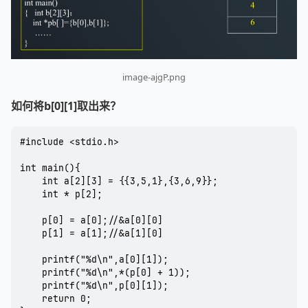
image-ajgP.png
如何将b[0][1]取出来？
#include <stdio.h>

int main(){

	int a[2][3] = {{3,5,1},{3,6,9}};

	int * p[2];

	p[0] = a[0];//&a[0][0]

	p[1] = a[1];//&a[1][0]

	printf("%d\n",a[0][1]);

	printf("%d\n",*(p[0] + 1));

	printf("%d\n",p[0][1]);

	return 0;
