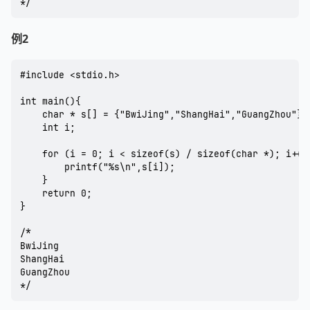
例2
#include <stdio.h>

int main(){

	char * s[] = {"BwiJing","ShangHai","GuangZhou"};

	int i;

	for (i = 0; i < sizeof(s) / sizeof(char *); i++){

		printf("%s\n",s[i]);

	}

	return 0;

}

/*

BwiJing

ShangHai

GuangZhou
