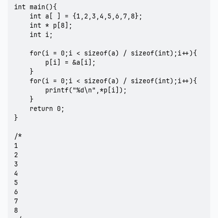
int main(){

	int a[ ] = {1,2,3,4,5,6,7,8};

	int * p[8];

	int i;

	for(i = 0;i < sizeof(a) / sizeof(int);i++){

		p[i] = &a[i];

	}

	for(i = 0;i < sizeof(a) / sizeof(int);i++){

		printf("%d\n",*p[i]);

	}

	return 0;

}

/*

1

2

3

4

5

6

7

8
