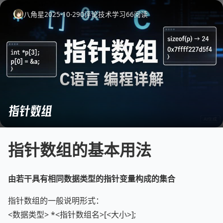
八角星
2025-10-29
0
评论
技术学习
66
阅读
指针数组
指针数组的基本用法
由若干具有相同数据类型的指针变量构成的集合
指针数组的一般说明形式：
<数据类型> *<指针数组名>[<大小>];