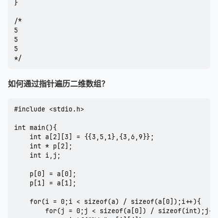
}

/*

5

5

5

如何通过指针遍历二维数组？
#include <stdio.h>

int main(){

	int a[2][3] = {{3,5,1},{3,6,9}};

	int * p[2];

	int i,j;

	p[0] = a[0];

	p[1] = a[1];

	for(i = 0;i < sizeof(a) / sizeof(a[0]);i++){

		for(j = 0;j < sizeof(a[0]) / sizeof(int);j++){
